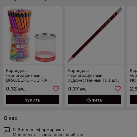
Карандаш
Карандаш
Ка
чернографитный
чернографитный
че
BRAUBERG «ULTRA
художественный H, 1 шт.,
NOO
COLOR», 1 шт., HB, с
BRAUBERG ART
кор
0,32
0,37
2,
руб.
руб.
ластиком, пластиковый,
«PREMIERE», ВЫСШЕЕ
за
181708 Код 181708
КАЧЕСТВО, 181885
Купить
Купить
О нас
Рейтинг не сформирован
Менее 5 отзывов за последний год