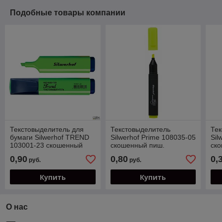
Подобные товары компании
Текстовыделитель для
Текстовыделитель
Тек
бумаги Silwerhof TREND
Silwerhof Prime 108035-05
Sil
103001-23 скошенный
скошенный пиш.
ск
пиш. наконечник
наконечник 1-4мм
нак
0,90
0,80
0,
руб.
руб.
(толщина линии 1.5мм),
желтый коробка
роз
зеленый
Купить
Купить
О нас