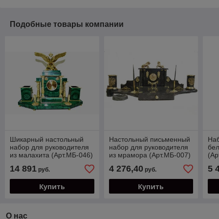
Подобные товары компании
Шикарный настольный
Настольный письменный
Наб
набор для руководителя
набор для руководителя
бе
из малахита (Арт.МБ-046)
из мрамора (Арт.МБ-007)
(Ар
14 891
4 276,40
5 
руб.
руб.
Купить
Купить
О нас