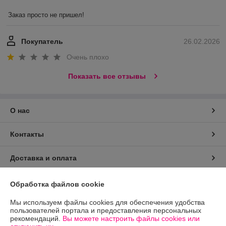
Заказ просто не пришел!
Покупатель
26.02.2026
Очень плохо
Показать все отзывы
О нас
Контакты
Доставка и оплата
График работы
Обработка файлов cookie
Мы используем файлы cookies для обеспечения удобства
Полная версия сайта
пользователей портала и предоставления персональных
рекомендаций.
Вы можете настроить файлы cookies или