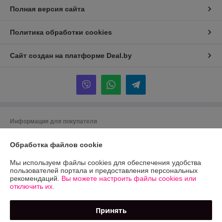
Полная версия сайта
Политика обработки cookies
Сайт создан на платформе Deal.by
Информация для покупателя
Юридическое лицо:
ООО "Экосельпром"
Обработка файлов cookie
*Минская обл., Дзержинский р-н, г.Фаниполь,ул. Чапского,д.15,ком 1
Регистрационный номер ЕГР: 691419245
Мы используем файлы cookies для обеспечения удобства
пользователей портала и предоставления персональных
УНП: 691419245
рекомендаций.
Вы можете настроить файлы cookies или
отключить их.
Регистрационный орган: Дзержинский райисполком
Дата регистрации компании: 09.04.2012
Принять