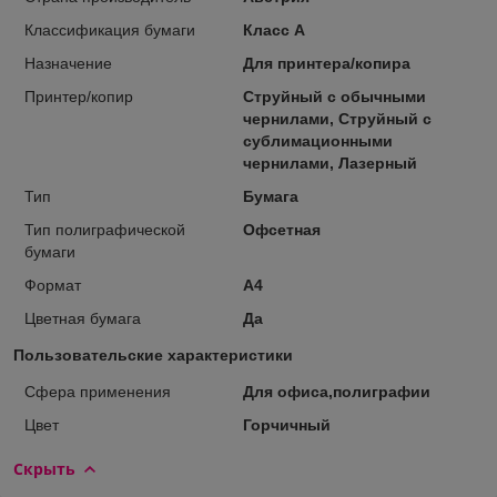
Классификация бумаги
Класс А
Назначение
Для принтера/копира
Принтер/копир
Струйный с обычными
чернилами, Струйный с
сублимационными
чернилами, Лазерный
Тип
Бумага
Тип полиграфической
Офсетная
бумаги
Формат
A4
Цветная бумага
Да
Пользовательские характеристики
Сфера применения
Для офиса,полиграфии
Цвет
Горчичный
Скрыть