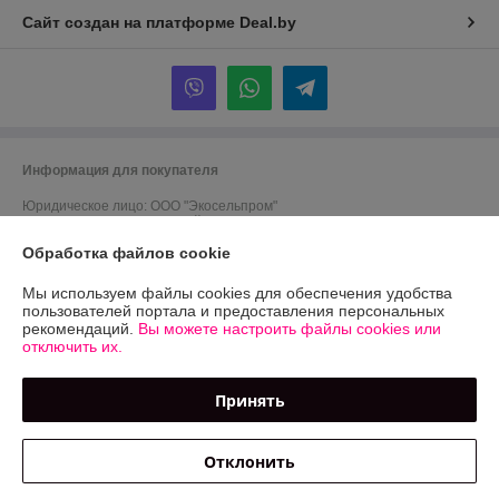
Сайт создан на платформе Deal.by
Информация для покупателя
Юридическое лицо:
ООО "Экосельпром"
*Минская обл., Дзержинский р-н, г.Фаниполь,ул. Чапского,д.15,ком 1
Обработка файлов cookie
Регистрационный номер ЕГР: 691419245
Мы используем файлы cookies для обеспечения удобства
УНП: 691419245
пользователей портала и предоставления персональных
рекомендаций.
Вы можете настроить файлы cookies или
Регистрационный орган: Дзержинский райисполком
отключить их.
Дата регистрации компании: 09.04.2012
Принять
Ссылка на свидетельство/лицензию
Местонахождение книги жалоб и предложений: ул.Я.Мавра 51--402
офис
Отклонить