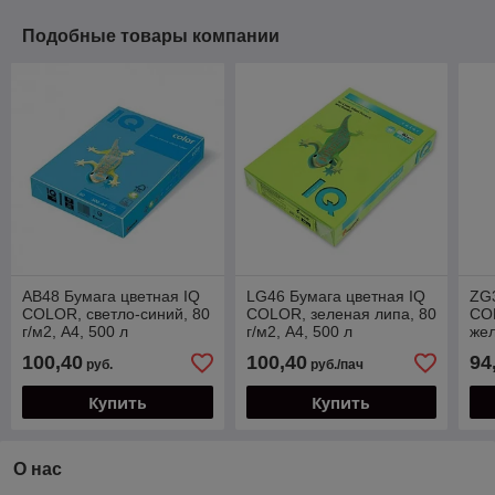
Подобные товары компании
AB48 Бумага цветная IQ
LG46 Бумага цветная IQ
ZG3
COLOR, светло-синий, 80
COLOR, зеленая липа, 80
CO
г/м2, А4, 500 л
г/м2, А4, 500 л
жел
л.
100,40
100,40
94
руб.
руб./пач
Купить
Купить
О нас