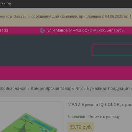
Deal.by
тов. Заказы и сообщения для компании, присланные с 04.08.2026 по 17.
ул.Я.Мавра 51--402 офис, Минск, Беларусь
94-38
спользования
Канцелярские товары № 2
Бумажная продукция
MA42 Бумага IQ COLOR, ярко
В наличии
Оптом и в розницу
63,70
руб.