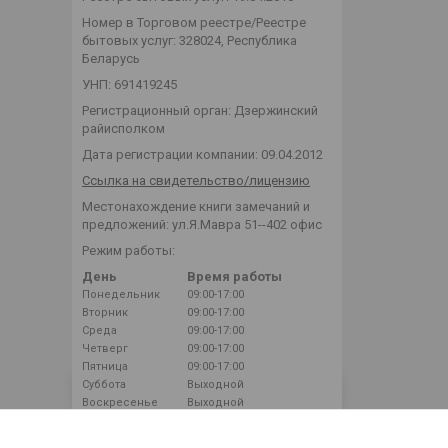
Номер в Торговом реестре/Реестре
бытовых услуг: 328024, Республика
Беларусь
УНП: 691419245
Регистрационный орган: Дзержинский
райисполком
Дата регистрации компании: 09.04.2012
Ссылка на свидетельство/лицензию
Местонахождение книги замечаний и
предложений: ул.Я.Мавра 51--402 офис
Режим работы:
День
Время работы
Понедельник
09:00-17:00
Вторник
09:00-17:00
Среда
09:00-17:00
Четверг
09:00-17:00
Пятница
09:00-17:00
Суббота
Выходной
Воскресенье
Выходной