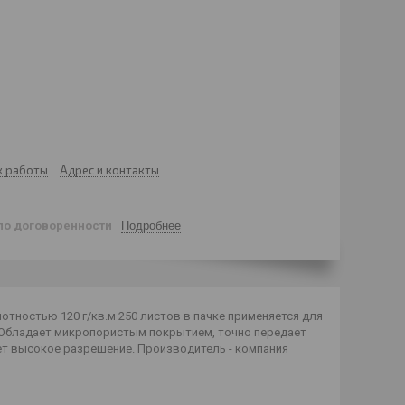
к работы
Адрес и контакты
по договоренности
Подробнее
лотностью 120 г/кв.м 250 листов в пачке применяется для
. Обладает микропористым покрытием, точно передает
ает высокое разрешение. Производитель - компания