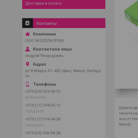
Доставка и оплата
Контакты
ООО ЭКОСЕЛЬПРОМ
Андрей Ричардович,
ул.Я.Мавра 51--402 офис, Минск, Белару
сь
+375 (29) 629-50-35
мобильный
+375 (17) 394-35-13
Бумага цв
городской
печати н
все отте
+375 (17) 374-94-38
Mondi.
городской
+375 (29) 356-94-38