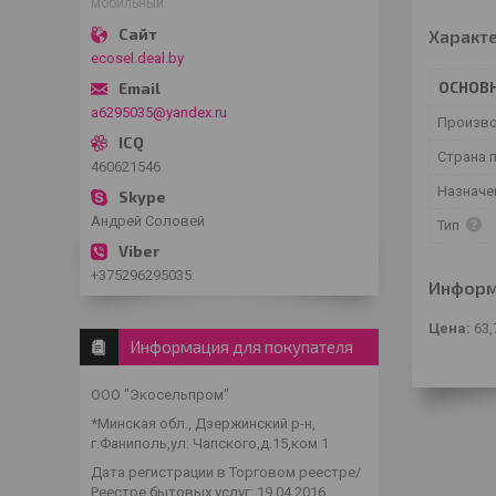
мобильный
Характ
ecosel.deal.by
ОСНОВ
a6295035@yandex.ru
Произв
Страна 
460621546
Назначе
Андрей Соловей
Тип
+375296295035
Информ
Цена:
63,
Информация для покупателя
ООО "Экосельпром"
*Минская обл., Дзержинский р-н,
г.Фаниполь,ул. Чапского,д.15,ком 1
Дата регистрации в Торговом реестре/
Реестре бытовых услуг: 19.04.2016