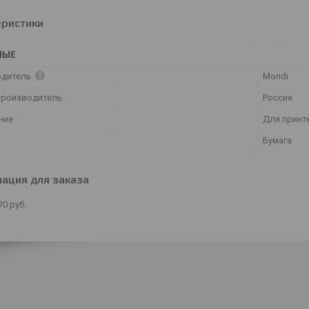
еристики
НЫЕ
одитель
Mondi
производитель
Россия
ние
Для принт
Бумага
ация для заказа
70
руб.