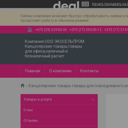
Начать продавать на 
Сейчас компания не может быстро обрабатывать заявки клиен
продолжит работу в обычном режиме.
+375 (29) 629-50-35
+375 (17) 394-35-13
+375 (17) 374-
Компания ООО ЭКОСЕЛЬПРОМ
Канцелярские товары,товары
для офиса,наличный и
безналичный расчет
Главная
О компании
Контакты
Канцелярские товары.товары для повседневного и
Товары и услуги
О нас
Отзывы