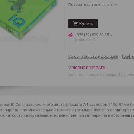
Показать оптовые цены
Купить
+375 (29) 629-50-35
мобильный
Условия оплаты и доставки
Графи
возврат товара в течение 14 дней
етная IQ Color ярко-зеленого цвета формата A4 размером 210х297 мм п
а копировально-множительной технике, струйных и лазерных принтерах
нки, четкость изображения, мгновенно впитывает чернила и обеспечив