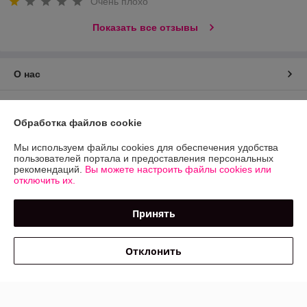
Очень плохо
Показать все отзывы
О нас
Контакты
Обработка файлов cookie
Доставка и оплата
Мы используем файлы cookies для обеспечения удобства
пользователей портала и предоставления персональных
рекомендаций.
Вы можете настроить файлы cookies или
График работы
отключить их.
Полная версия сайта
Принять
Политика обработки cookies
Отклонить
Сайт создан на платформе Deal.by