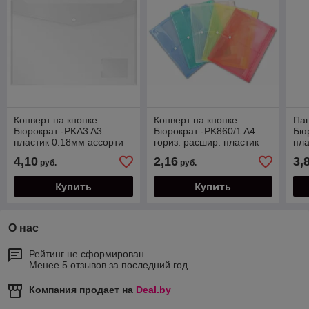
Конверт на кнопке
Конверт на кнопке
Пап
Бюрократ -PKA3 A3
Бюрократ -PK860/1 A4
Бюр
пластик 0.18мм ассорти
гориз. расшир. пластик
пла
карман для визитки
0.18мм ассорти
вну
4,10
2,16
3,
руб.
руб.
Купить
Купить
О нас
Рейтинг не сформирован
Менее 5 отзывов за последний год
Компания продает на
Deal.by