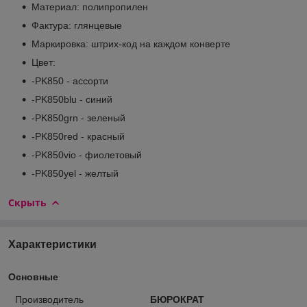
Материал: полипропилен
Фактура: глянцевые
Маркировка: штрих-код на каждом конверте
Цвет:
-PK850 - ассорти
-PK850blu - синий
-PK850grn - зеленый
-PK850red - красный
-PK850vio - фиолетовый
-PK850yel - желтый
Скрыть
Характеристики
Основные
Производитель
БЮРОКРАТ