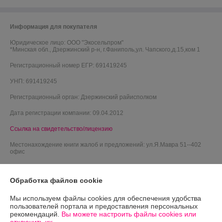
Информация для покупателя
Юридическое лицо:
ООО "Экосельпром"
*Минская обл., Дзержинский р-н, г.Фаниполь,ул. Чапского,д.15,ком 1
Регистрационный номер ЕГР: 691419245
УНП: 691419245
Регистрационный орган: Дзержинский райисполком
Дата регистрации компании: 09.04.2012
Ссылка на свидетельство/лицензию
Местонахождение книги жалоб и предложений: ул.Я.Мавра 51--402
офис
Обработка файлов cookie
Мы используем файлы cookies для обеспечения удобства
пользователей портала и предоставления персональных
рекомендаций.
Вы можете настроить файлы cookies или