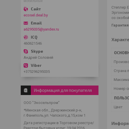
мобильный
Степлер E
Эргономи
ecosel.deal.by
со скобой
Гарантия 
a6295035@yandex.ru
Характ
460621546
ОСНОВ
Андрей Соловей
Произв
Страна 
+375296295035
Максима
Номер 
Информация для покупателя
ПОЛЬЗО
ООО "Экосельпром"
Цвет
*Минская обл., Дзержинский р-н,
г.Фаниполь,ул. Чапского,д.15,ком 1
Информ
Дата регистрации в Торговом реестре/
Реестре бытовых услуг: 19.04.2016