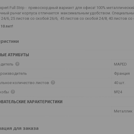
xpert Full Strip - превосхордный вариант для офиса! 100% металлически
чный рычаг корпуса отличается максимальным удобством. Специальны
 24/6, 25 листов со скобой 26/6, 45 листов со скобой 24/8, 40 листов со 
10 лет!
еристики
НЫЕ АТРИБУТЫ
одитель
MAPED
производитель
Франция
льное количество листов
40 шт.
скобы
№24
ВАТЕЛЬСКИЕ ХАРАКТЕРИСТИКИ
Металлик
ация для заказа