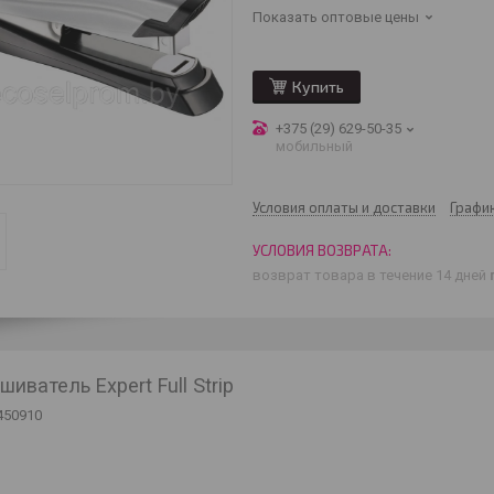
Показать оптовые цены
Купить
+375 (29) 629-50-35
мобильный
Условия оплаты и доставки
Графи
возврат товара в течение 14 дней
иватель Expert Full Strip
450910