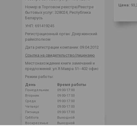
Цена:
93,
Номер в Торговом реестре/Реестре
бытовых услуг: 328024, Республика
Беларусь
УНП: 691419245
Регистрационный орган: Дзержинский
райисполком
Дата регистрации компании: 09.04.2012
Ссылка на свидетельство/лицензию
Местонахождение книги замечаний и
предложений: ул.Я.Мавра 51--402 офис
Режим работы:
День
Время работы
Понедельник
09:00-17:00
Вторник
09:00-17:00
Среда
09:00-17:00
Четверг
09:00-17:00
Пятница
09:00-17:00
Суббота
Выходной
Воскресенье
Выходной