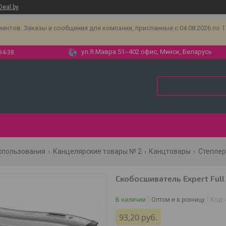
Deal.by
тов. Заказы и сообщения для компании, присланные с 04.08.2026 по 17.
ул.Я.Мавра 51--402 офис, Минск, Беларусь
94-38
спользования
Канцелярские товары № 2
Канцтовары
Степлер
Скобосшиватель Expert Full 
В наличии
Оптом и в розницу
Код:
93,20
руб.