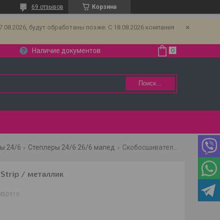
69 отзывов
Корзина
08.2026, будут обработаны позже. С 18.08.2026 компания
Наличие документов
Поиск...
ы 24/6
Степлеры 24/6 26/6 мапед
Скобосшиватель expert full strip / металлик
Strip / металлик
450910