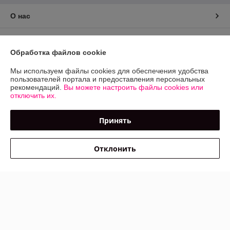
О нас
Контакты
Обработка файлов cookie
Доставка и оплата
Мы используем файлы cookies для обеспечения удобства
пользователей портала и предоставления персональных
рекомендаций.
Вы можете настроить файлы cookies или
График работы
отключить их.
Полная версия сайта
Принять
Политика обработки cookies
Отклонить
Сайт создан на платформе Deal.by
Информация для покупателя