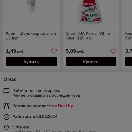
Клей ПВА универсальный
Клей ПВА Kores "White
Кл
150мл
Glue" 125 мл.
Kor
1,49
5,89
3,
руб.
руб.
Купить
Купить
О нас
Рейтинг не сформирован
Менее 5 отзывов за последний год
Компания продает на
Deal.by
Работает с 08.02.2014
г. Минск
ул.Я.Мавра 51--402 офис, Минск, Беларусь