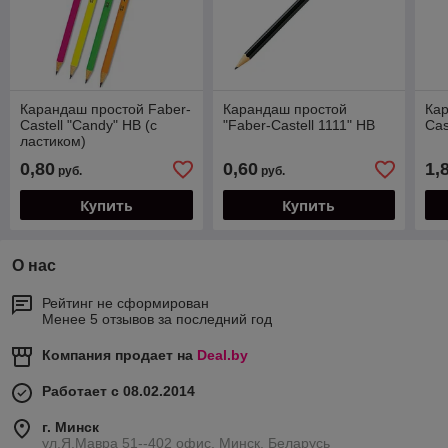
Карандаш простой Faber-
Карандаш простой
Кар
Castell "Candy" HВ (с
"Faber-Castell 1111" HВ
Cas
ластиком)
0,80
0,60
1,
руб.
руб.
Купить
Купить
О нас
Рейтинг не сформирован
Менее 5 отзывов за последний год
Компания продает на
Deal.by
Работает с 08.02.2014
г. Минск
ул.Я.Мавра 51--402 офис, Минск, Беларусь