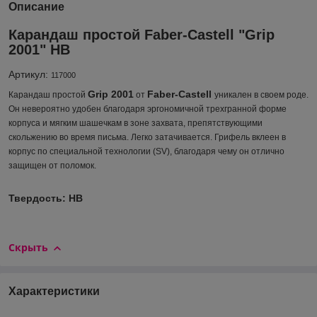
Описание
Карандаш простой Faber-Castell "Grip
2001" HВ
Артикул:
117000
Grip 2001
Faber-Castell
Карандаш простой
от
уникален в своем роде.
Он невероятно удобен благодаря эргономичной трехгранной форме
корпуса и мягким шашечкам в зоне захвата, препятствующими
скольжению во время письма. Легко затачивается. Грифель вклеен в
корпус по специальной технологии (SV), благодаря чему он отлично
защищен от поломок.
Твердость: HВ
Скрыть
Характеристики