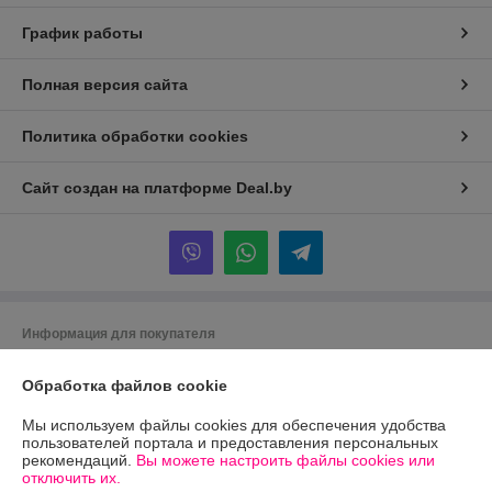
График работы
Полная версия сайта
Политика обработки cookies
Сайт создан на платформе Deal.by
Информация для покупателя
Юридическое лицо:
ООО "Экосельпром"
Обработка файлов cookie
*Минская обл., Дзержинский р-н, г.Фаниполь,ул. Чапского,д.15,ком 1
Регистрационный номер ЕГР: 691419245
Мы используем файлы cookies для обеспечения удобства
пользователей портала и предоставления персональных
УНП: 691419245
рекомендаций.
Вы можете настроить файлы cookies или
отключить их.
Регистрационный орган: Дзержинский райисполком