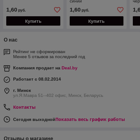
синий
че
1,60
1,60
1,
руб.
руб.
Купить
Купить
О нас
Рейтинг не сформирован
Менее 5 отзывов за последний год
Компания продает на
Deal.by
Работает с 08.02.2014
г. Минск
ул.Я.Мавра 51--402 офис, Минск, Беларусь
Контакты
Показать весь график работы
Сегодня выходной
Отзывы о магазине