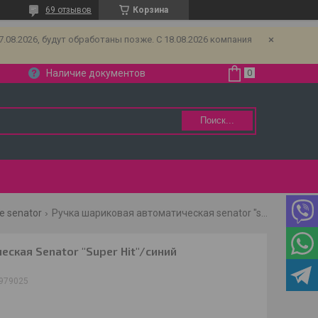
69 отзывов
Корзина
08.2026, будут обработаны позже. С 18.08.2026 компания
Наличие документов
Поиск...
 senator
Ручка шариковая автоматическая senator "super hit"/синий
ская Senator "Super Hit"/синий
979025