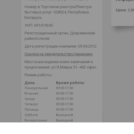
Номер в Торговом реестре/Реестре
Цена:
0,8
бытовых услуг: 328024, Республика
Беларусь
УНП: 691419245
Регистрационный орган: Дзержинский
райисполком
Дата регистрации компании: 09.04.2012
Ссылка на свидетельство/лицензию
Местонахождение книги замечаний и
предложений: ул.Я.Мавра 51--402 офис
Режим работы:
День
Время работы
Понедельник
09:00-17:00
Вторник
09:00-17:00
Среда
09:00-17:00
Четверг
09:00-17:00
Пятница
09:00-17:00
Суббота
Выходной
Воскресенье
Выходной