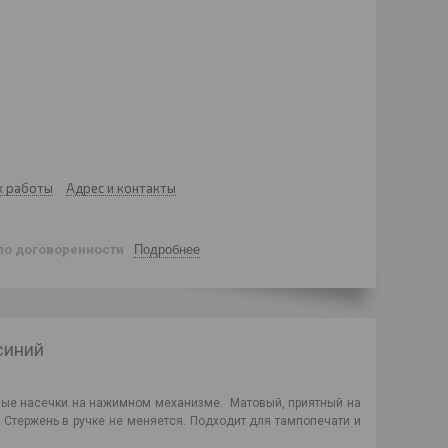
к работы
Адрес и контакты
по договоренности
Подробнее
синий
ные насечки на нажимном механизме. Матовый, приятный на
 Стержень в ручке не меняется. Подходит для тампопечати и