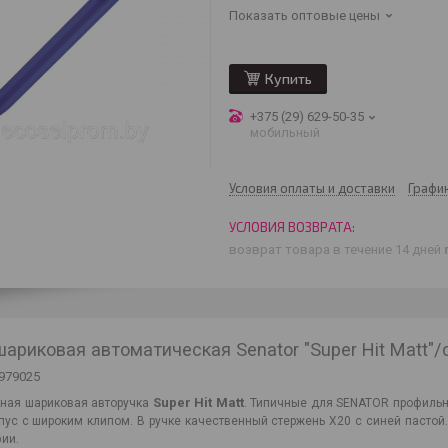
Показать оптовые цены
Купить
+375 (29) 629-50-35
мобильный
Условия оплаты и доставки
Графи
возврат товара в течение 14 дней
шариковая автоматическая Senator "Super Hit Matt"/
979025
Super Hit Matt
ная шариковая авторучка
. Типичные для SENATOR профиль
пус с широким клипом. В ручке качественный стержень X20 с синей пастой.
ии.