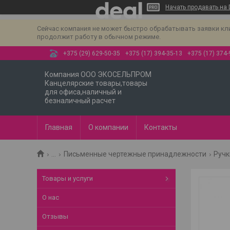
Начать продавать на 
Сейчас компания не может быстро обрабатывать заявки клиен
продолжит работу в обычном режиме.
+375 (29) 629-50-35
+375 (17) 394-35-13
+375 (17) 374-
Компания ООО ЭКОСЕЛЬПРОМ
Канцелярские товары,товары
для офиса,наличный и
безналичный расчет
Главная
О компании
Контакты
...
Письменные чертежные принадлежности
Ручк
Товары и услуги
О нас
Отзывы