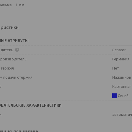
письма - 1 мм
еристики
НЫЕ АТРИБУТЫ
одитель
Senator
производитель
Германия
стержня
Нет
м подачи стержня
Нажимной
а
Картонная
Синий
ВАТЕЛЬСКИЕ ХАРАКТЕРИСТИКИ
и
автоматич
ация для заказа