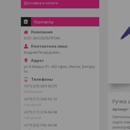
Доставка и оплата
Контакты
ООО ЭКОСЕЛЬПРОМ
Андрей Ричардович,
ул.Я.Мавра 51--402 офис, Минск, Белару
сь
+375 (29) 629-50-35
мобильный
+375 (17) 394-35-13
Ручка 
городской
Артикул:
+375 (17) 374-94-38
Оригиналь
городской
ощупь кор
+375 (29) 356-94-38
шелкограф