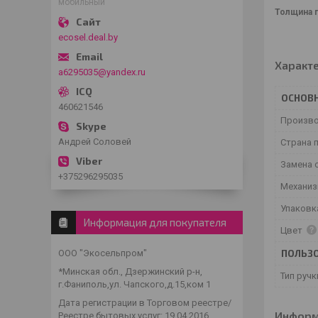
мобильный
Толщина 
ecosel.deal.by
Характ
a6295035@yandex.ru
ОСНОВ
460621546
Произв
Андрей Соловей
Страна 
Замена 
+375296295035
Механиз
Упаковк
Информация для покупателя
Цвет
ПОЛЬЗО
ООО "Экосельпром"
*Минская обл., Дзержинский р-н,
Тип ручк
г.Фаниполь,ул. Чапского,д.15,ком 1
Дата регистрации в Торговом реестре/
Информ
Реестре бытовых услуг: 19.04.2016