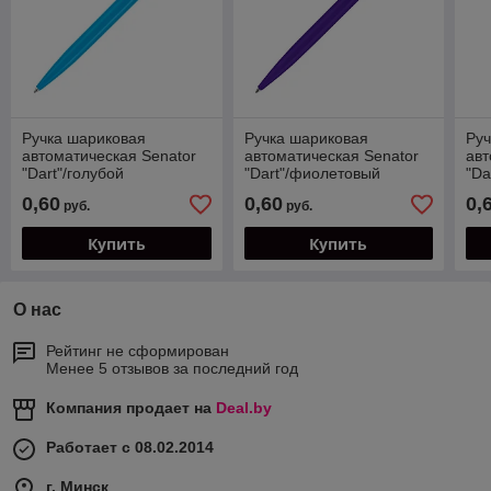
Ручка шариковая
Ручка шариковая
Руч
автоматическая Senator
автоматическая Senator
авт
"Dart"/голубой
"Dart"/фиолетовый
"Da
0,60
0,60
0,
руб.
руб.
Купить
Купить
О нас
Рейтинг не сформирован
Менее 5 отзывов за последний год
Компания продает на
Deal.by
Работает с 08.02.2014
г. Минск