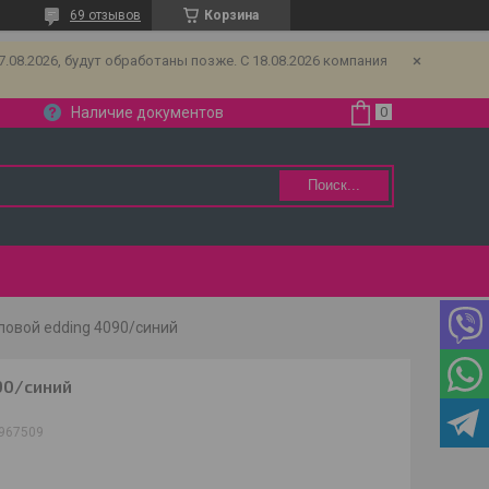
69 отзывов
Корзина
08.2026, будут обработаны позже. С 18.08.2026 компания
Наличие документов
Поиск...
овой edding 4090/синий
90/синий
967509