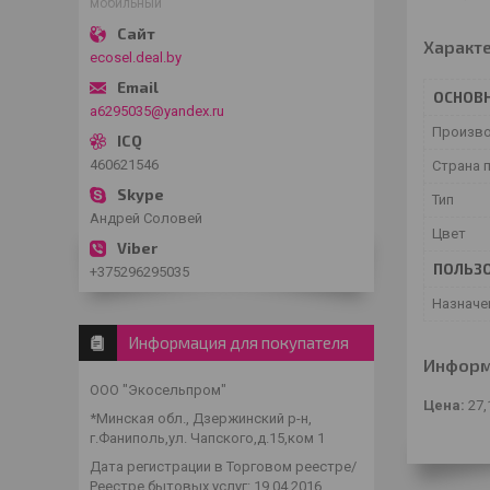
мобильный
Характ
ecosel.deal.by
ОСНОВ
a6295035@yandex.ru
Произв
460621546
Страна 
Тип
Андрей Соловей
Цвет
ПОЛЬЗО
+375296295035
Назначе
Информация для покупателя
Информ
ООО "Экосельпром"
Цена:
27,
*Минская обл., Дзержинский р-н,
г.Фаниполь,ул. Чапского,д.15,ком 1
Дата регистрации в Торговом реестре/
Реестре бытовых услуг: 19.04.2016