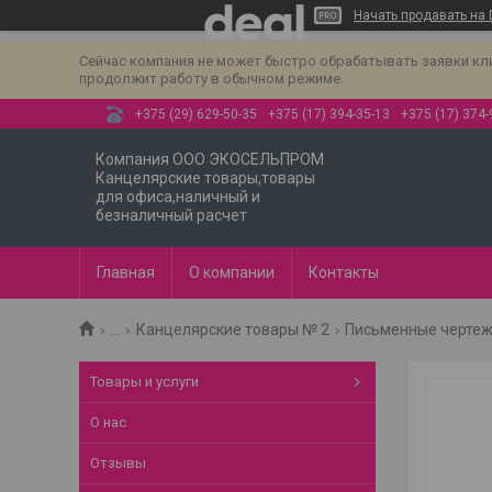
Начать продавать на 
Сейчас компания не может быстро обрабатывать заявки клиен
продолжит работу в обычном режиме.
+375 (29) 629-50-35
+375 (17) 394-35-13
+375 (17) 374-
Компания ООО ЭКОСЕЛЬПРОМ
Канцелярские товары,товары
для офиса,наличный и
безналичный расчет
Главная
О компании
Контакты
...
Канцелярские товары № 2
Письменные черте
Товары и услуги
О нас
Отзывы