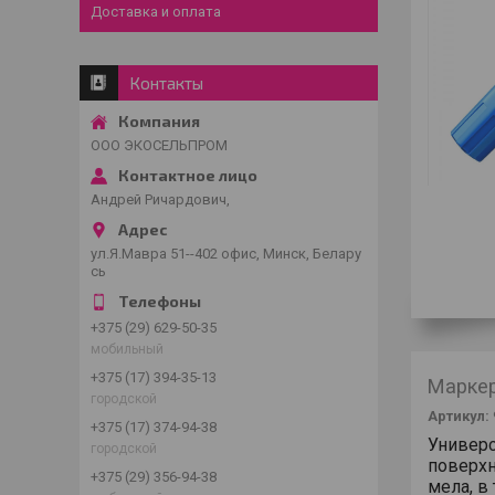
Доставка и оплата
Контакты
ООО ЭКОСЕЛЬПРОМ
Андрей Ричардович,
ул.Я.Мавра 51--402 офис, Минск, Белару
сь
+375 (29) 629-50-35
мобильный
+375 (17) 394-35-13
Маркер
городской
Артикул:
+375 (17) 374-94-38
Универс
городской
поверхн
+375 (29) 356-94-38
мела, в