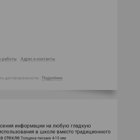
к работы
Адрес и контакты
по договоренности
Подробнее
есения информации на любую гладкую
я использования в школе вместо традиционного
а стекле.
Толщина письма 4-15 мм