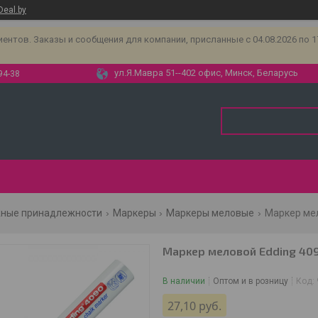
Deal.by
тов. Заказы и сообщения для компании, присланные с 04.08.2026 по 17.
ул.Я.Мавра 51--402 офис, Минск, Беларусь
94-38
жные принадлежности
Маркеры
Маркеры меловые
Маркер мел
Маркер меловой Edding 40
В наличии
Оптом и в розницу
Код:
27,10
руб.