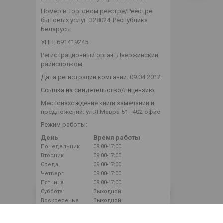
Номер в Торговом реестре/Реестре
бытовых услуг: 328024, Республика
Беларусь
УНП: 691419245
Регистрационный орган: Дзержинский
райисполком
Дата регистрации компании: 09.04.2012
Ссылка на свидетельство/лицензию
Местонахождение книги замечаний и
предложений: ул.Я.Мавра 51--402 офис
Режим работы:
День
Время работы
Понедельник
09:00-17:00
Вторник
09:00-17:00
Среда
09:00-17:00
Четверг
09:00-17:00
Пятница
09:00-17:00
Суббота
Выходной
Воскресенье
Выходной