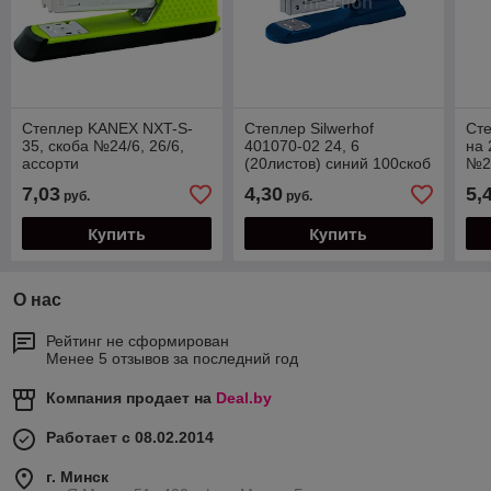
Степлер KANEX NXT-S-
Степлер Silwerhof
Ст
35, скоба №24/6, 26/6,
401070-02 24, 6
на 
ассорти
(20листов) синий 100скоб
№24
7,03
4,30
5,
руб.
руб.
Купить
Купить
О нас
Рейтинг не сформирован
Менее 5 отзывов за последний год
Компания продает на
Deal.by
Работает с 08.02.2014
г. Минск