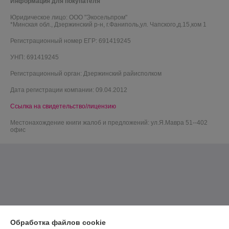
Информация для покупателя
Юридическое лицо:
ООО "Экосельпром"
*Минская обл., Дзержинский р-н, г.Фаниполь,ул. Чапского,д.15,ком 1
Регистрационный номер ЕГР: 691419245
УНП: 691419245
Регистрационный орган: Дзержинский райисполком
Дата регистрации компании: 09.04.2012
Ссылка на свидетельство/лицензию
Местонахождение книги жалоб и предложений: ул.Я.Мавра 51--402
офис
Обработка файлов cookie