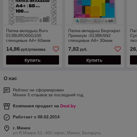
Папка-вкладыш Buro
Папка-вкладыш Бюрократ
Па
013BURO60G100
Премиум -013BKAN2
Су
глянцевые А4+ 60мкм
глянцевые А4+ 30мкм
ти
(упак.:100шт)
(упак.:100шт)
(уп
14,86
7,82
26
руб./упаковка
руб.
Купить
Купить
О нас
Рейтинг не сформирован
Менее 5 отзывов за последний год
Компания продает на
Deal.by
Работает с 08.02.2014
г. Минск
ул.Я.Мавра 51--402 офис, Минск, Беларусь