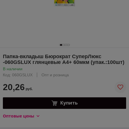
Папка-вкладыш Бюрократ СуперЛюкс
-060GSLUX глянцевые А4+ 60мкм (упак.:100шт)
В наличии
Код: 060GSLUX
Опт и розница
20,26
руб.
Купить
Оптовые цены