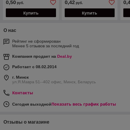
0,50
0,42
0,
руб.
руб.
Купить
Купить
О нас
Рейтинг не сформирован
Менее 5 отзывов за последний год
Компания продает на
Deal.by
Работает с 08.02.2014
г. Минск
ул.Я.Мавра 51--402 офис, Минск, Беларусь
Контакты
Показать весь график работы
Сегодня выходной
Отзывы о магазине