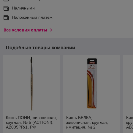
Наличными
Наложенный платеж
Все условия оплаты
Подобные товары компании
Кисть ПОНИ, живописная,
Кисть БЕЛКА,
Кис
круглая, № 5 (ACTION!).
живописная, круглая,
кру
AB005PR/1, РФ
имитация, № 2
AB
(ACTION!). AB002SF, РФ