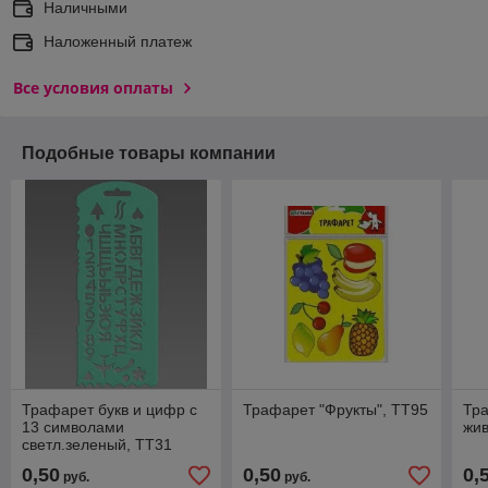
Наличными
Наложенный платеж
Все условия оплаты
Подобные товары компании
Трафарет букв и цифр с
Трафарет "Фрукты", ТТ95
Тр
13 символами
жив
светл.зеленый, ТТ31
0,50
0,50
0,
руб.
руб.