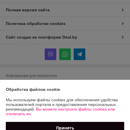
Полная версия сайта
Политика обработки cookies
Сайт создан на платформе Deal.by
Информация для покупателя
Юридическое лицо:
ООО "Экосельпром"
Обработка файлов cookie
*Минская обл., Дзержинский р-н, г.Фаниполь,ул. Чапского,д.15,ком 1
Регистрационный номер ЕГР: 691419245
Мы используем файлы cookies для обеспечения удобства
пользователей портала и предоставления персональных
УНП: 691419245
рекомендаций.
Вы можете настроить файлы cookies или
отключить их.
Регистрационный орган: Дзержинский райисполком
Дата регистрации компании: 09.04.2012
Принять