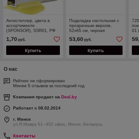
Антистеплер, цвета в
Подкладка настольная с
72
ассортименте
прозрачным верхом,
пок
(SPONSOR), SSR01, РФ
52х65 см, черная
01 
(DURABLE),7203-01, РФ
че
1,70
53,60
59
руб.
руб.
Купить
Купить
О нас
Рейтинг не сформирован
Менее 5 отзывов за последний год
Компания продает на
Deal.by
Работает с 08.02.2014
г. Минск
ул.Я.Мавра 51--402 офис, Минск, Беларусь
Контакты