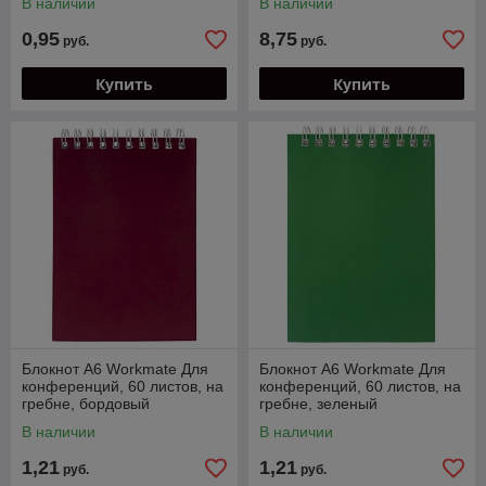
В наличии
В наличии
129822
0,95
8,75
руб.
руб.
Купить
Купить
Блокнот А6 Workmate Для
Блокнот А6 Workmate Для
конференций, 60 листов, на
конференций, 60 листов, на
гребне, бордовый
гребне, зеленый
В наличии
В наличии
1,21
1,21
руб.
руб.