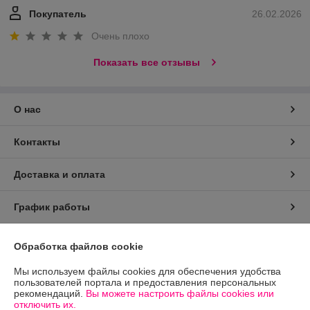
Покупатель
26.02.2026
Очень плохо
Показать все отзывы
О нас
Контакты
Доставка и оплата
График работы
Полная версия сайта
Обработка файлов cookie
Мы используем файлы cookies для обеспечения удобства
Политика обработки cookies
пользователей портала и предоставления персональных
рекомендаций.
Вы можете настроить файлы cookies или
Сайт создан на платформе Deal.by
отключить их.