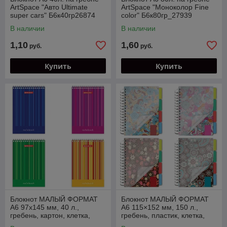
ArtSpace "Авто Ultimate
ArtSpace "Моноколор Fine
super cars" Б6к40гр26874
color" Б6к80гр_27939
В наличии
В наличии
1,10
1,60
руб.
руб.
Купить
Купить
Блокнот МАЛЫЙ ФОРМАТ
Блокнот МАЛЫЙ ФОРМАТ
А6 97х145 мм, 40 л.,
А6 115×152 мм, 150 л.,
гребень, картон, клетка,
гребень, пластик, клетка,
BRAUBERG, "Полоски",
BRAUBERG, «Кружево»