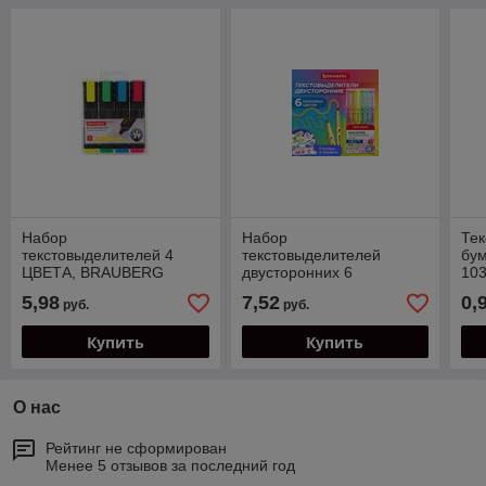
Набор
Набор
Тек
текстовыделителей 4
текстовыделителей
бум
ЦВЕТА, BRAUBERG
двусторонних 6
10
«ORIGINAL», линия
НЕОНОВЫХ ЦВЕТОВ,
пиш
5,98
7,52
0,
руб.
руб.
письма 1-5 мм, 151689
BRAUBERG «TWIN
(то
NEON», линия 1-5 мм,
зе
Купить
Купить
152517
О нас
Рейтинг не сформирован
Менее 5 отзывов за последний год